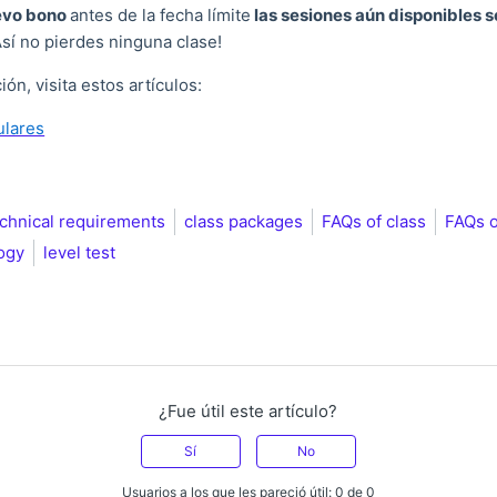
evo bono
antes de la fecha límite
las sesiones aún disponibles s
Así no pierdes ninguna clase!
ón, visita estos artículos:
ulares
echnical requirements
class packages
FAQs of class
FAQs o
ogy
level test
¿Fue útil este artículo?
Sí
No
Usuarios a los que les pareció útil: 0 de 0