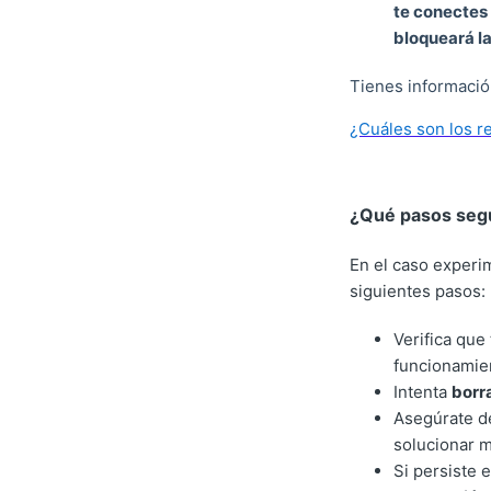
te conectes 
bloqueará l
Tienes información
¿Cuáles son los r
¿Qué pasos segu
En el caso experi
siguientes pasos:
Verifica que
funcionamien
Intenta
borr
Asegúrate d
solucionar 
Si persiste