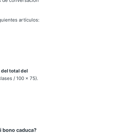
 de conversación
uientes artículos:
del total del
clases / 100 x 75).
mi bono caduca?