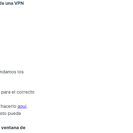
 de una VPN
endamos los
s
para el correcto
 hacerlo
aquí
.
esto puede
a ventana de