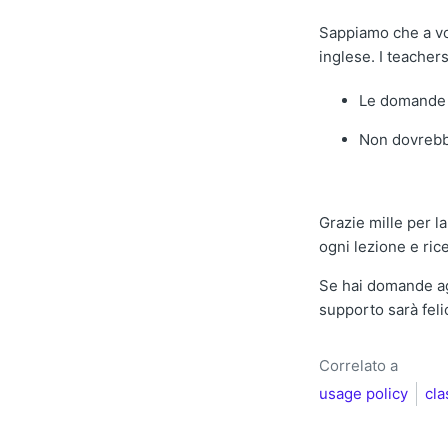
Sappiamo che a vol
inglese. I teachers
Le domand
Non dovrebb
Grazie mille per l
ogni lezione e ric
Se hai domande agg
supporto sarà feli
Correlato a
usage policy
cla