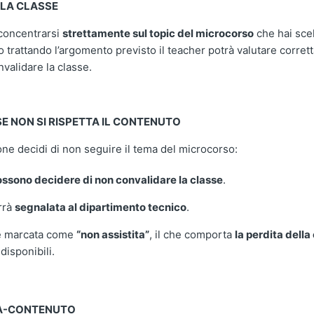
LA CLASSE
concentrarsi
strettamente sul topic del microcorso
che hai sce
 trattando l’argomento previsto il teacher potrà valutare corret
validare la classe.
E NON SI RISPETTA IL CONTENUTO
one decidi di non seguire il tema del microcorso:
ssono decidere di non convalidare la classe
.
rrà
segnalata al dipartimento tecnico
.
e marcata come
“non assistita”
, il che comporta
la perdita della
 disponibili.
A-CONTENUTO