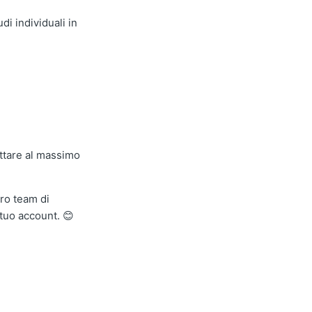
i individuali in
uttare al massimo
tro team di
 tuo account. 😊